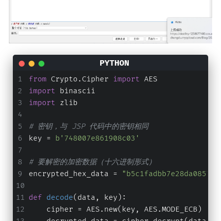
from
 Crypto.Cipher 
import
 AES
import
 binascii
import
 zlib
# 密钥，与 JSP 代码中的密钥相同
key = 
b'748007e861908c03'
# 要解密的加密数据（十六进制形式）
encrypted_hex_data = 
"b5c1fadbb7e28da085724
def
decode
(
data, key
):
    cipher = AES.new(key, AES.MODE_ECB)