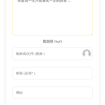
你是我一生只会遇见一次的惊喜 ...
戳我呀 OωO
bilibili~
Tieba
(=・ω・=)