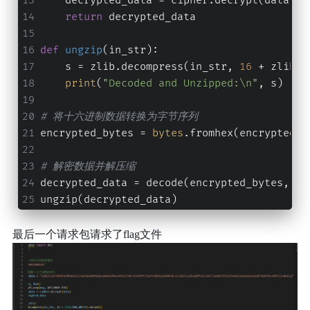
    decrypted_data = cipher.decrypt(data)
return
 decrypted_data
def
ungzip
(
in_str
):
    s = zlib.decompress(in_str, 
16
 + zlib.M
print
(
"Decoded and Unzipped:\n"
, s)
# 将十六进制数据转换为字节序列
encrypted_bytes = 
bytes
.fromhex(encrypted_h
# 解密数据并解压缩
decrypted_data = decode(encrypted_bytes, ke
ungzip(decrypted_data)
最后一个请求包请求了flag文件