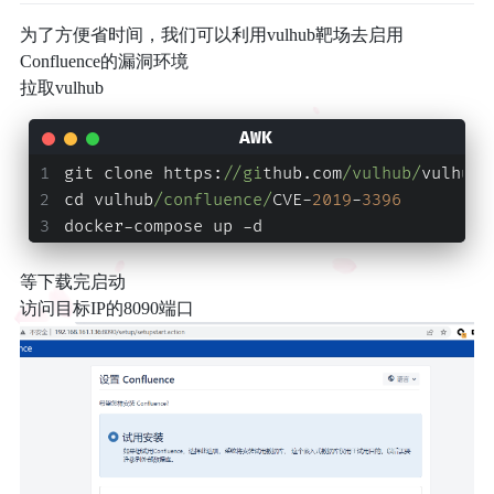
为了方便省时间，我们可以利用vulhub靶场去启用
Confluence的漏洞环境
拉取vulhub
git clone https:
//gi
thub.com
/vulhub/
vulhub.
cd vulhub
/confluence/
CVE-
2019
-
3396
docker-compose up -d
等下载完启动
访问目标IP的8090端口