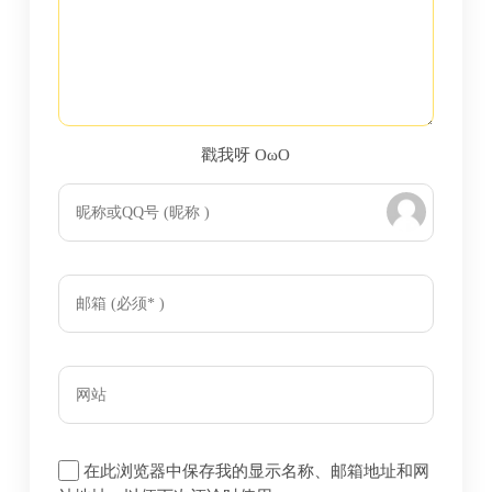
戳我呀 OωO
bilibili~
Tieba
(=・ω・=)
在此浏览器中保存我的显示名称、邮箱地址和网