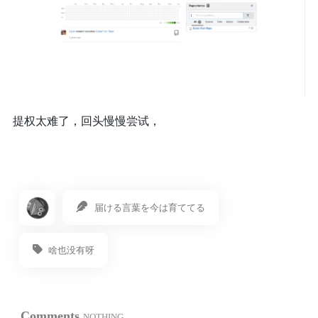
提权太难了，回头慢慢尝试，
届ける言葉を今は育ててる
啥也没有呀
Comments
NOTHING