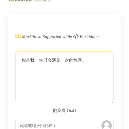
Markdown Supported while
Forbidden
你是我一生只会遇见一次的惊喜 ...
戳我呀 OωO
bilibili~
Tieba
(=・ω・=)