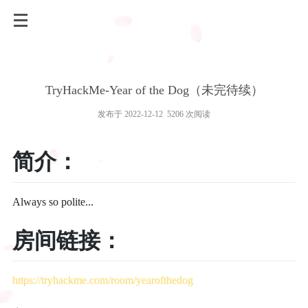
TryHackMe-Year of the Dog（未完待续）
发布于 2022-12-12 5206 次阅读
简介：
Always so polite...
房间链接：
https://tryhackme.com/room/yearofthedog