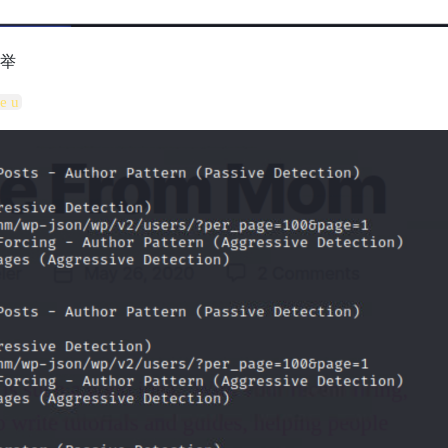
枚举
e u