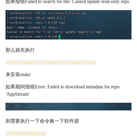
如果报错Failed to search for file: Cannot update read-only repo
那么就先执行
yum -y install gcc automake auto libtool make
来安装make
如果期间报错Error: Failed to download metadata for repo
'AppStream'
则需要执行一下命令换一下软件源
cd /etc/yum.repos.d/