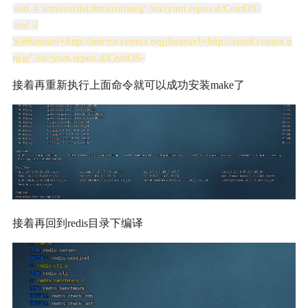
sed -i 's/mirrorlist/#mirrorlist/g' /etc/yum.repos.d/CentOS-
sed -i
's|#baseurl=
http://mirror.centos.org|baseurl=http://vault.centos.o
rg|g
' /etc/yum.repos.d/CentOS-
接着再重新执行上面命令就可以成功安装make了
接着再回到redis目录下编译