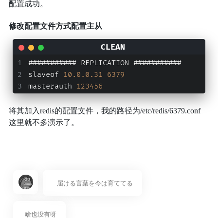
配置成功。
修改配置文件方式配置主从
########### REPLICATION ###########
slaveof 
10.0
.0
.31
6379
masterauth 
123456
将其加入redis的配置文件，我的路径为/etc/redis/6379.conf
这里就不多演示了。
届ける言葉を今は育ててる
啥也没有呀